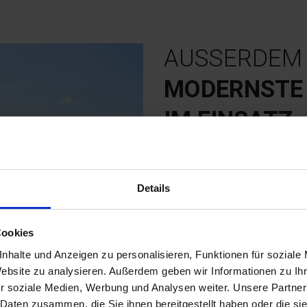
AUSSERDEM 
MODERNSTE 
IM EINSATZ
Dank
modernster Telematiksys
Details
einen Schritt voraus
.
Wir investieren in unser Unternehm
schnell wieder auf Tour
sind un
Cookies
Deutschlandweit einheitli
nhalte und Anzeigen zu personalisieren, Funktionen für soziale
Website zu analysieren. Außerdem geben wir Informationen zu I
Einfache und schnelle ele
r soziale Medien, Werbung und Analysen weiter. Unsere Partner
Dank GPS-Flottenverwalt
 Daten zusammen, die Sie ihnen bereitgestellt haben oder die s