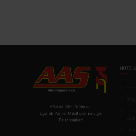
NÜTZLI
Hom
Blog
AAS ist 24/7 für Sie da!
Unse
Egal ob Panne, Unfall oder nerviger
Leis
Falschparker!
Imp