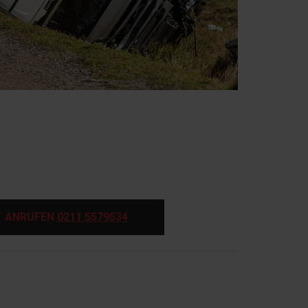
T ANRUFEN
0211
5579534