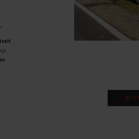
!
tzeit
uge
en
JETZ