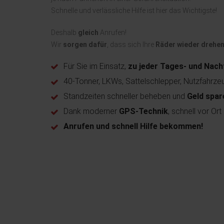
Schnelle und verlässliche Hilfe ist hier das Wichtigste!
Deshalb
gleich
Anrufen!
Wir
sorgen dafür
, dass sich Ihre
Räder wieder drehen
Für Sie im Einsatz,
zu jeder Tages- und Nach
40-Tonner, LKWs, Sattelschlepper, Nutzfahrze
Standzeiten schneller beheben und
Geld spar
Dank moderner
GPS-Technik
, schnell vor Ort
Anrufen und schnell Hilfe bekommen!