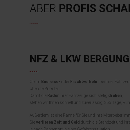
ABER
PROFIS SCHA
NFZ & LKW BERGUNG
Ob im
Busreise-
oder
Frachtverkehr
, bei Ihrer Fahrzeu
oberste Priorität.
Damit die
Räder
Ihrer Fahrzeuge sich stetig
drehen
,
stehen wir Ihnen schnell und zuverlässig, 365 Tage, Run
Außerdem ist eine Panne für Sie und Ihre Mitarbeiter im
Sie
verlieren Zeit und Geld
durch die Standzeit und Ihre
je nach Pannenort in einer Gefahrensituation.