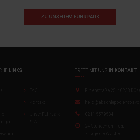
ZU UNSEREM FUHRPARK
CHE
LINKS
TRETE MIT UNS
IN KONTAKT
e
FAQ
Pinienstraße 25, 40233 Düs
Kontakt
hello@abschleppdienst-avci
re
Unser Fuhrpark
0211 5579534
tungen
& Wir
24 Stunden am Tag,
ressum
7 Tage die Woche